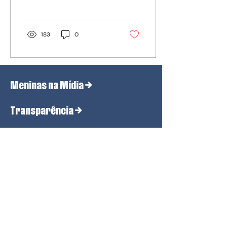
forma intencional para o
despertar da fala com o...
183
0
Meninas na Mídia
→
Transparência
→
Quero ser voluntário
→
Quero jogar futebol
→
Quero apoiar →