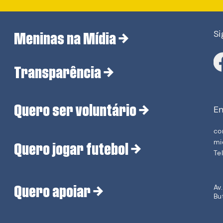
Si
Meninas na Mídia
→
Transparência
→
Quero ser voluntário
→
En
co
mi
Quero jogar futebol
→
Te
Quero apoiar →
Av
Bu