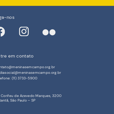
ga-nos
tre em contato
ntato@meninasemcampo.org.br
diasocial@meninasemcampo.org.br
lefone: (11) 3733-5900
. Corifeu de Azevedo Marques, 3200
tantã, São Paulo – SP