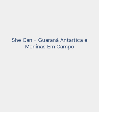
She Can - Guaraná Antartica e
Meninas Em Campo
Presa nos 80 - Guaraná Antartica
e Meninas Em Campo