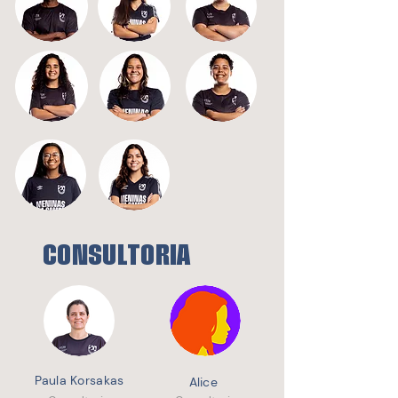
CONSU
L
TORIA
Paula Korsakas
Alice