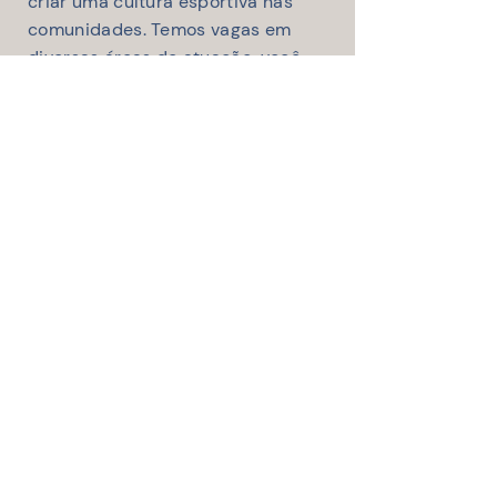
criar uma cultura esportiva nas
comunidades. Temos vagas em
diversas áreas de atuação, você
acha que pode contribuir?
Quero ser um voluntário
Meninas na Mídia
→
Transparência
→
Quero ser voluntário
→
Quero jogar futebol
→