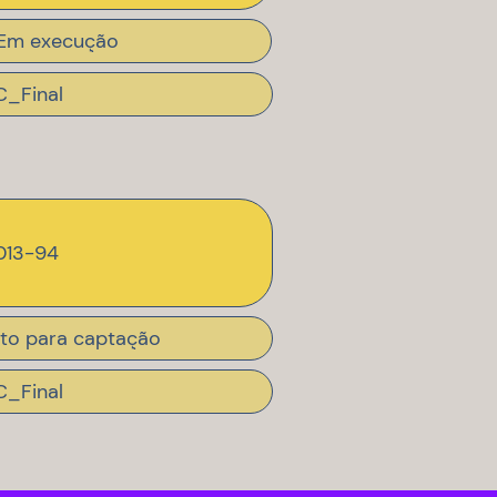
Em execução
C_Final
013-94
to para captação
C_Final