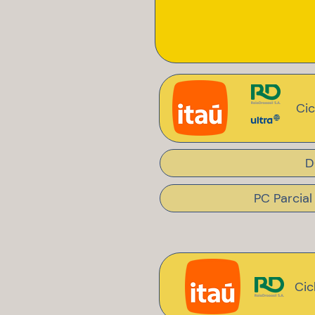
Cic
D
PC Parcial
Cic