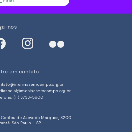
_Final
ga-nos
tre em contato
ntato@meninasemcampo.org.br
diasocial@meninasemcampo.org.br
lefone: (11) 3733-5900
. Corifeu de Azevedo Marques, 3200
tantã, São Paulo – SP