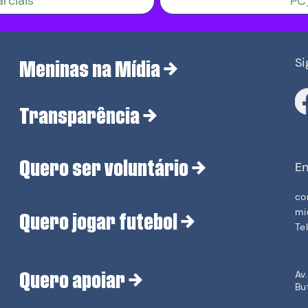
rciais
PC
Si
Meninas na Mídia
→
Transparência
→
Quero ser voluntário
→
En
co
mi
Quero jogar futebol
→
Te
Quero apoiar →
Av
Bu