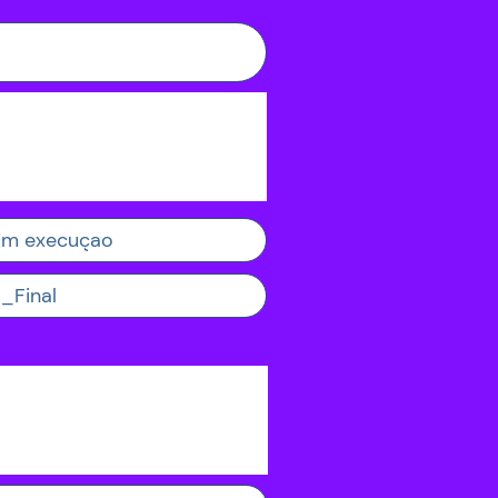
Em execuçao
_Final