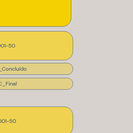
001-50
_Concluído
C_Final
001-50