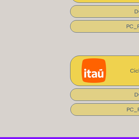
D
PC_P
Cic
D
PC_P