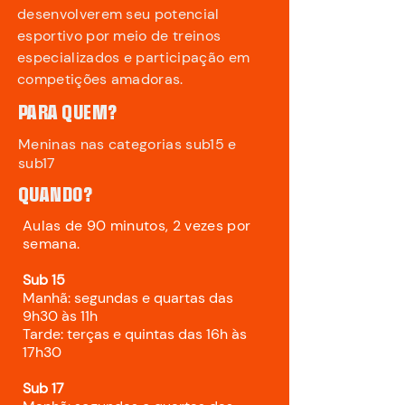
desenvolverem seu potencial
esportivo por meio de treinos
especializados e participação em
competições amadoras.
PARA QUEM?
Meninas nas categorias sub15 e
sub17
QUANDO?
Aulas de 90 minutos, 2 vezes por
semana.
Sub 15
Manhã: segundas e quartas das
9h30 às 11h
Tarde: terças e quintas das 16h às
17h30
Sub 17