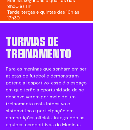
Manhã: segundas e quartas das
9h30 às 11h
Tarde: terças e quintas das 16h às
17h30
TURMAS DE
TREINAMENTO
Para as meninas que sonham em ser
atletas de futebol e demonstram
potencial esportivo, esse é o espaço
em que terão a oportunidade de se
desenvolverem por meio de um
treinamento mais intensivo e
sistemático e participação em
competições oficiais, integrando as
equipes competitivas do Meninas