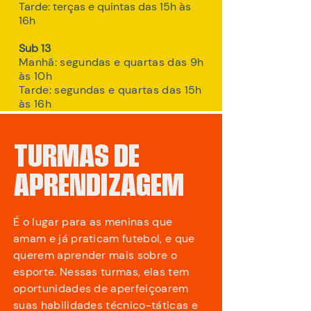
Tarde: terças e quintas das 15h às
16h
Sub 13
Manhã: segundas e quartas das 9h
às 10h
Tarde: segundas e quartas das 15h
às 16h
TURMAS DE
APRENDIZAGEM
É o lugar para as meninas que
amam e já praticam futebol, e que
querem aprender mais sobre o
esporte. Nessas turmas, elas tem
oportunidades de aperfeiçoarem
suas habilidades técnico-táticas e