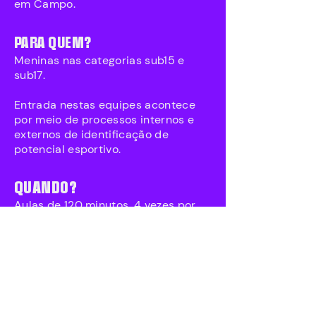
em Campo.
PARA QUEM?
Meninas nas categorias sub15 e
sub17.
Entrada nestas equipes acontece
por meio de processos internos e
externos de identificação de
potencial esportivo.
QUANDO?
Aulas de 120 minutos, 4 vezes por
semana.
Sub 15
Tarde: segundas, terças, quartas e
sextas das 15h30 às 17h30
Sub 17