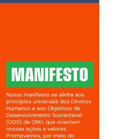
Nosso manifesto se alinha aos
princípios universais dos Direitos
Humanos e aos Objetivos de
Desenvolvimento Sustentável
(ODS) da ONU, que orientam
nossas ações e valores.
Promovemos, por meio do